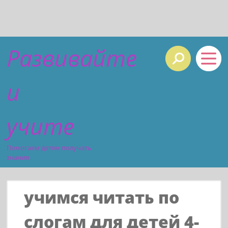
Развивайте
и
учите
Помогаем детям получать
знания
учимся читать по
слогам для детей 4-