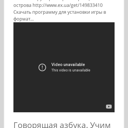
острова http://www.ex.ua/get/149833410
Скачать программу для установки игры в
формат...
Говорящая азбука. Учим