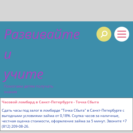
Развивайте
и
учите
Помогаем детям получать
знания
Часовой ломбард в Санкт-Петербурге - Точка Сбыта
Сдать часы под залог в ломбарде "Точка Сбыта" в Санкт-Петербурге с
выгодными условиями займа от 0,18%. Скупка часов за наличные,
честная оценка стоимости, оформление займа за 5 минут. Звоните +7
(812) 209-08-26.